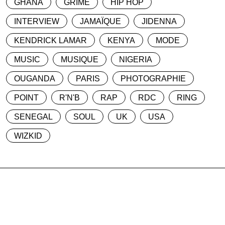
GHANA
GRIME
HIP HOP
INTERVIEW
JAMAÏQUE
JIDENNA
KENDRICK LAMAR
KENYA
MODE
MUSIC
MUSIQUE
NIGERIA
OUGANDA
PARIS
PHOTOGRAPHIE
POINT
R'N'B
RAP
RDC
RING
SENEGAL
SOUL
UK
USA
WIZKID