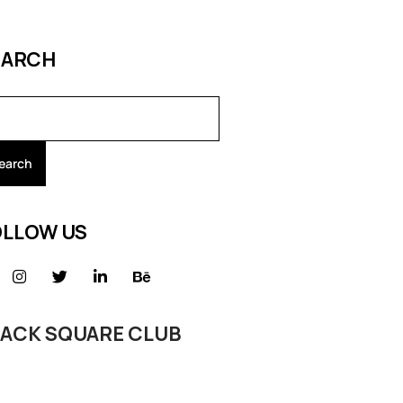
EARCH
earch
OLLOW US
LACK SQUARE CLUB