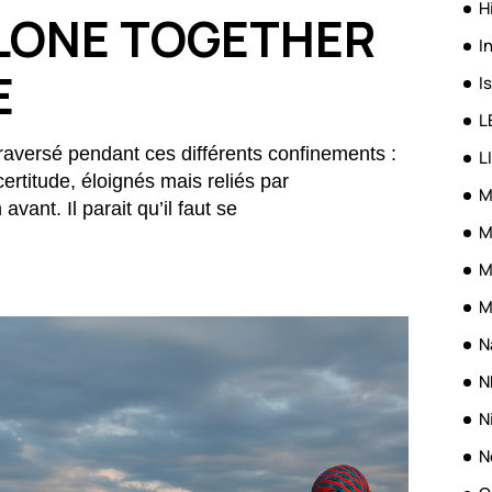
H
ALONE TOGETHER
I
E
I
L
traversé pendant ces différents confinements :
L
ertitude, éloignés mais reliés par
M
 avant. Il parait qu’il faut se
M
M
M
N
N
N
N