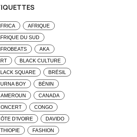
TIQUETTES
FRICA
AFRIQUE
FRIQUE DU SUD
AFROBEATS
AKA
ART
BLACK CULTURE
BLACK SQUARE
BRÉSIL
BURNA BOY
BÉNIN
CAMEROUN
CANADA
CONCERT
CONGO
ÔTE D'IVOIRE
DAVIDO
THIOPIE
FASHION