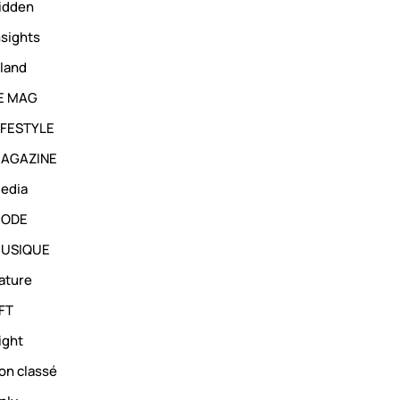
idden
nsights
sland
E MAG
IFESTYLE
AGAZINE
edia
ODE
USIQUE
ature
FT
ight
on classé