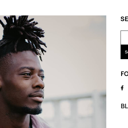
S
S
F
B