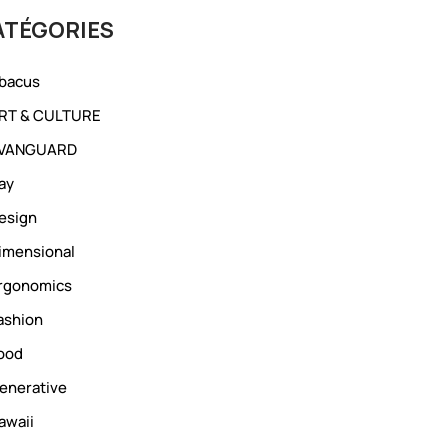
ATÉGORIES
bacus
RT & CULTURE
VANGUARD
ay
esign
imensional
rgonomics
ashion
ood
enerative
awaii