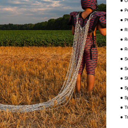
O
P
P
R
R
R
S
S
S
S
S
T
T