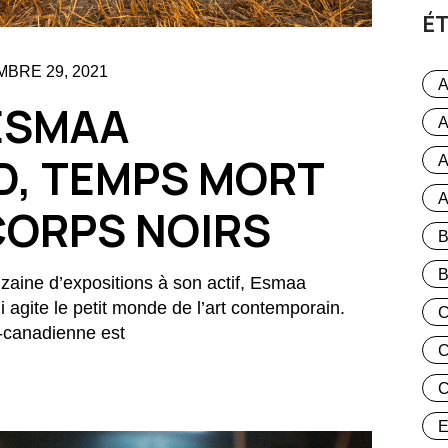
É
BRE 29, 2021
A
ESMAA
A
, TEMPS MORT
CORPS NOIRS
izaine d’expositions à son actif, Esmaa
agite le petit monde de l’art contemporain.
o-canadienne est
C
E