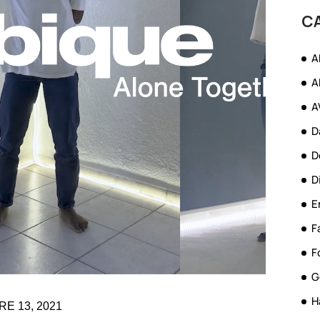
C
A
A
A
D
D
D
E
F
F
G
H
E 13, 2021