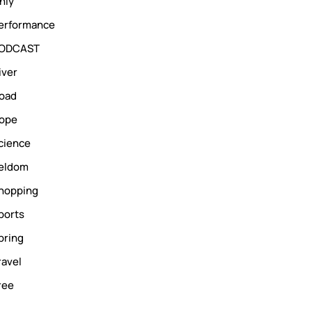
nly
erformance
ODCAST
iver
oad
ope
cience
eldom
hopping
ports
pring
ravel
ree