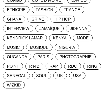
CONGO
CÔTE D'IVOIRE
DAVIDO
ETHIOPIE
FASHION
FRANCE
GHANA
GRIME
HIP HOP
INTERVIEW
JAMAÏQUE
JIDENNA
KENDRICK LAMAR
KENYA
MODE
MUSIC
MUSIQUE
NIGERIA
OUGANDA
PARIS
PHOTOGRAPHIE
POINT
R'N'B
RAP
RDC
RING
SENEGAL
SOUL
UK
USA
WIZKID