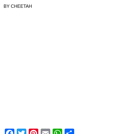
BY CHEETAH
Facebook
Twitter
Pinterest
Email
WhatsApp
Partager