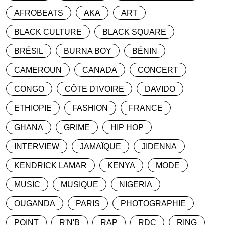
AFROBEATS
AKA
ART
BLACK CULTURE
BLACK SQUARE
BRÉSIL
BURNA BOY
BÉNIN
CAMEROUN
CANADA
CONCERT
CONGO
CÔTE D'IVOIRE
DAVIDO
ETHIOPIE
FASHION
FRANCE
GHANA
GRIME
HIP HOP
INTERVIEW
JAMAÏQUE
JIDENNA
KENDRICK LAMAR
KENYA
MODE
MUSIC
MUSIQUE
NIGERIA
OUGANDA
PARIS
PHOTOGRAPHIE
POINT
R'N'B
RAP
RDC
RING