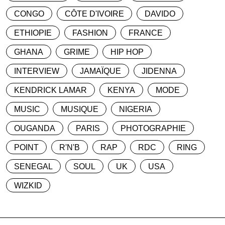
CONGO
CÔTE D'IVOIRE
DAVIDO
ETHIOPIE
FASHION
FRANCE
GHANA
GRIME
HIP HOP
INTERVIEW
JAMAÏQUE
JIDENNA
KENDRICK LAMAR
KENYA
MODE
MUSIC
MUSIQUE
NIGERIA
OUGANDA
PARIS
PHOTOGRAPHIE
POINT
R'N'B
RAP
RDC
RING
SENEGAL
SOUL
UK
USA
WIZKID